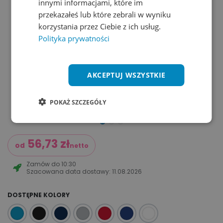
innymi informacjami, które im
przekazałeś lub które zebrali w wyniku
korzystania przez Ciebie z ich usług.
Polityka prywatności
AKCEPTUJ WSZYSTKIE
POKAŻ SZCZEGÓŁY
56,73
zł
od
netto
Zamów do
10:30
Szacowana data dostawy:
11.08.2026
DOSTĘPNE KOLORY