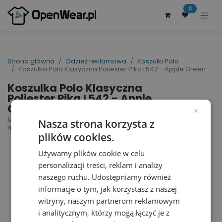
0
Strona główna
Odzież reklamowa
Koszulki Polo
Koszulka Polo Klasyczna Poliester Pika L542 - Apple Green
Koszulka Polo Klasyczna
Poliester Pika L542 - Apple
Green
×
Men´s Sports Polo Shirt Performer | nr art.: L542 |
Nasza strona korzysta z
nr art. producenta: 01180
plików cookies.
Używamy plików cookie w celu
personalizacji treści, reklam i analizy
naszego ruchu. Udostępniamy również
informacje o tym, jak korzystasz z naszej
witryny, naszym partnerom reklamowym
i analitycznym, którzy mogą łączyć je z