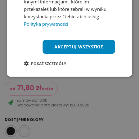
innymi informacjami, które im
przekazałeś lub które zebrali w wyniku
korzystania przez Ciebie z ich usług.
Polityka prywatności
AKCEPTUJ WSZYSTKIE
POKAŻ SZCZEGÓŁY
71,80
zł
od
netto
Zamów do
10:30
Szacowana data dostawy:
12.08.2026
DOSTĘPNE KOLORY