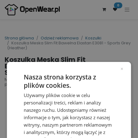
0
Strona główna
Odzież reklamowa
Koszulki
Koszulka Meska Slim Fit Bawelna Elastan E3081 - Sports Grey
(Heather)
Koszulka Meska Slim Fit
Bawelna Elastan E3081 -
×
Sports Grey (Heather)
Nasza strona korzysta z
Men´s Slim Fit-T | nr art.: E3081 | nr art.
plików cookies.
producenta: 3081
Używamy plików cookie w celu
personalizacji treści, reklam i analizy
naszego ruchu. Udostępniamy również
informacje o tym, jak korzystasz z naszej
witryny, naszym partnerom reklamowym
i analitycznym, którzy mogą łączyć je z