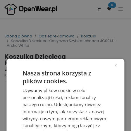
0
Strona główna
Odzież reklamowa
Koszulki
Koszulka Dziecieca Klasyczna Szybkoschnaca JC001J -
Arctic White
Koszulka Dziecieca
Klasyczna Szybkoschnaca
×
JC001J - Arctic White
Nasza strona korzysta z
Kids´ Cool T | nr art.: JC001J | nr art. producenta:
plików cookies.
JC001J
Używamy plików cookie w celu
personalizacji treści, reklam i analizy
naszego ruchu. Udostępniamy również
informacje o tym, jak korzystasz z naszej
witryny, naszym partnerom reklamowym
i analitycznym, którzy mogą łączyć je z