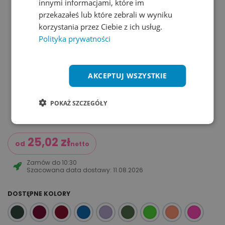
innymi informacjami, które im
przekazałeś lub które zebrali w wyniku
korzystania przez Ciebie z ich usług.
Polityka prywatności
AKCEPTUJ WSZYSTKIE
POKAŻ SZCZEGÓŁY
25,02
zł
od
netto
Zamów do
10:30
Szacowana data dostawy:
11.08.2026
DOSTĘPNE KOLORY