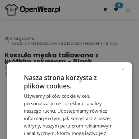
0
Strona główna
Koszula męska taliowana z krótkim rękawem - Black
Koszula męska taliowana z
krótkim rękawem - Black
Men´s Tailored Fit Shirt Short Sleeve | nr art.:
×
K120 | nr art. producenta: KK120
Nasza strona korzysta z
plików cookies.
Używamy plików cookie w celu
personalizacji treści, reklam i analizy
naszego ruchu. Udostępniamy również
informacje o tym, jak korzystasz z naszej
witryny, naszym partnerom reklamowym
i analitycznym, którzy mogą łączyć je z