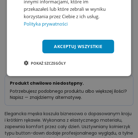
innymi informacjami, które im
przekazałeś lub które zebrali w wyniku
korzystania przez Ciebie z ich usług.
Polityka prywatności
AKCEPTUJ WSZYSTKIE
POKAŻ SZCZEGÓŁY
Elegancka męska koszula biznesowa o dopasowanym kroju
i krótkim rękawie. Wykonana z elastycznego materiału,
zapewnia komfort przez cały dzień. Usztywniany kołnierzyk
typu button-down dodaje profesjonalnego wyglądu, a tylne