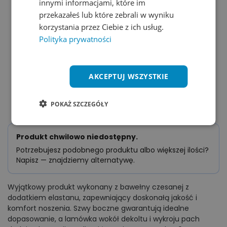
innymi informacjami, które im
przekazałeś lub które zebrali w wyniku
korzystania przez Ciebie z ich usług.
Polityka prywatności
AKCEPTUJ WSZYSTKIE
POKAŻ SZCZEGÓŁY
Wyjątkowy produkt wykonany z bawełny czesanej z
dodatkiem elastanu, zapewniający doskonałą jakość i
komfort noszenia. Szwy boczne gwarantują idealne
dopasowanie, a lamówka wokół dekoltu i wykroju pach