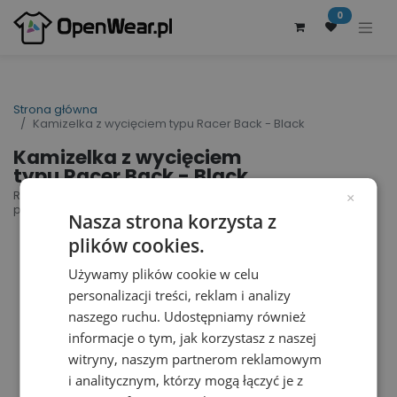
0
Strona główna
Kamizelka z wycięciem typu Racer Back - Black
Kamizelka z wycięciem
typu Racer Back - Black
Racer Back Vest | nr art.: SW420 | nr art.
×
producenta: SW420
Nasza strona korzysta z
plików cookies.
Używamy plików cookie w celu
personalizacji treści, reklam i analizy
naszego ruchu. Udostępniamy również
informacje o tym, jak korzystasz z naszej
witryny, naszym partnerom reklamowym
i analitycznym, którzy mogą łączyć je z