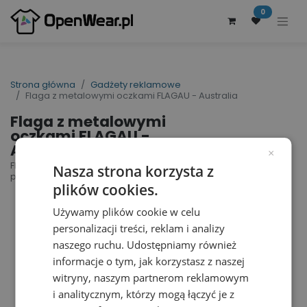
0
Strona główna
Gadżety reklamowe
Flaga z metalowymi oczkami FLAGAU - Australia
Flaga z metalowymi
oczkami FLAGAU -
Australia
×
Flag Australia | nr art.: FLAGAU | nr art.
Nasza strona korzysta z
producenta: FLAGAU
plików cookies.
Używamy plików cookie w celu
personalizacji treści, reklam i analizy
naszego ruchu. Udostępniamy również
informacje o tym, jak korzystasz z naszej
witryny, naszym partnerom reklamowym
i analitycznym, którzy mogą łączyć je z