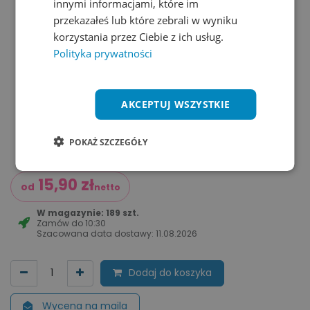
innymi informacjami, które im
przekazałeś lub które zebrali w wyniku
korzystania przez Ciebie z ich usług.
Polityka prywatności
AKCEPTUJ WSZYSTKIE
POKAŻ SZCZEGÓŁY
15,90
zł
od
netto
W magazynie: 189 szt.
Zamów do
10:30
Szacowana data dostawy:
11.08.2026
Dodaj do koszyka
Wycena na maila