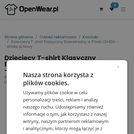
0
Strona główna
Odzież reklamowa
Koszulki
Dzieciecy T-shirt Klasyczny Bawelniany w Paski L01400 -
White & Navy
Dzieciecy T-shirt Klasyczny
Bawelniany w Paski L01400
×
- White & Navy
Nasza strona korzysta z
Kids´ Round Neck Striped T-Shirt Miles | nr art.:
plików cookies.
L01400 | nr art. producenta: 01400
Używamy plików cookie w celu
personalizacji treści, reklam i analizy
naszego ruchu. Udostępniamy również
informacje o tym, jak korzystasz z naszej
witryny, naszym partnerom reklamowym
i analitycznym, którzy mogą łączyć je z