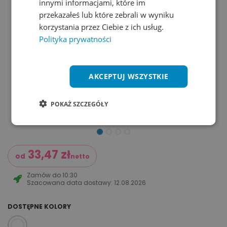
innymi informacjami, które im
przekazałeś lub które zebrali w wyniku
korzystania przez Ciebie z ich usług.
Polityka prywatności
AKCEPTUJ WSZYSTKIE
POKAŻ SZCZEGÓŁY
33,47
zł
od
netto
Zamów do
10:30
Szacowana data dostawy:
12.08.2026
DOSTĘPNE KOLORY