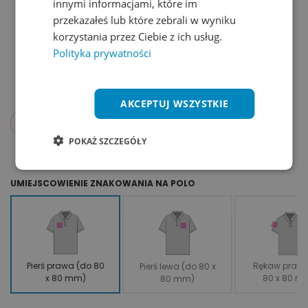
innymi informacjami, które im
przekazałeś lub które zebrali w wyniku
korzystania przez Ciebie z ich usług.
Polityka prywatności
AKCEPTUJ WSZYSTKIE
16,90
zł
od
netto
POKAŻ SZCZEGÓŁY
UMIEJSCOWIENIE ZNAKOWANIA NA POLO
Pierś prawa (do 80
Rękaw prawy
Pierś lewa (do 80 x
x 80 mm)
80 x 80 m
80 mm)