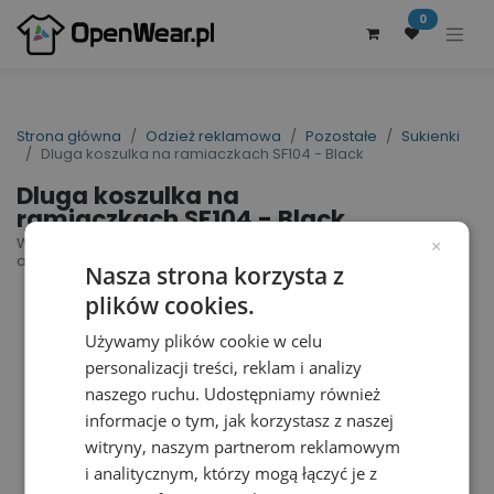
0
Strona główna
Odzież reklamowa
Pozostałe
Sukienki
Dluga koszulka na ramiaczkach SF104 - Black
Dluga koszulka na
ramiaczkach SF104 - Black
Women´s Stretch Vest Dress | nr art.: SF104 | nr
×
art. producenta: SK104
Nasza strona korzysta z
plików cookies.
Używamy plików cookie w celu
personalizacji treści, reklam i analizy
naszego ruchu. Udostępniamy również
informacje o tym, jak korzystasz z naszej
witryny, naszym partnerom reklamowym
i analitycznym, którzy mogą łączyć je z