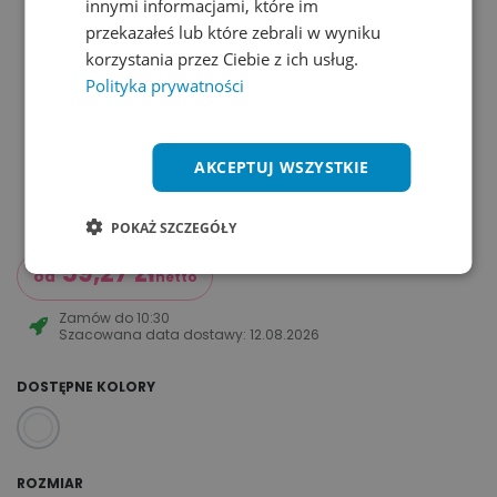
innymi informacjami, które im
przekazałeś lub które zebrali w wyniku
korzystania przez Ciebie z ich usług.
Polityka prywatności
AKCEPTUJ WSZYSTKIE
POKAŻ SZCZEGÓŁY
59,27
zł
od
netto
Zamów do
10:30
Szacowana data dostawy:
12.08.2026
DOSTĘPNE KOLORY
ROZMIAR