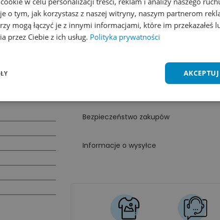
okie w celu personalizacji treści, reklam i analizy naszego ru
Ten produkt znajduje się w kategoriach:
At
je o tym, jak korzystasz z naszej witryny, naszym partnerom re
rzy mogą łączyć je z innymi informacjami, które im przekazałeś l
Cechy produktu
a przez Ciebie z ich usług.
Polityka prywatności
Materiał
AKCEPTUJ
ŁY
Jak prać?
Bezpieczeństwo zakupów
Informacje o wysyłce