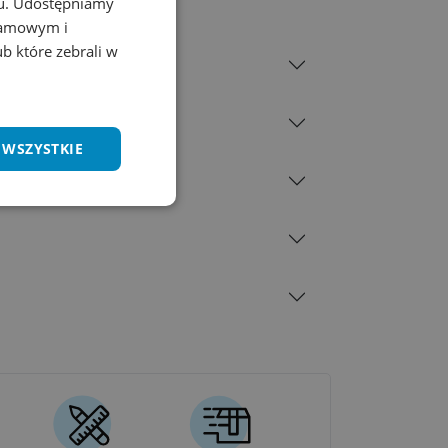
chu. Udostępniamy
lantis Headwear
klamowym i
ub które zebrali w
 WSZYSTKIE