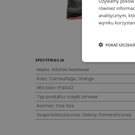
Używamy plików co
również informac
analitycznym, któ
wyniku korzystani
POKAŻ SZCZEGÓ
SPECYFIKACJA
Marka
:
Atlantis Headwear
Kolor
:
Camouflage
,
Orange
HEX kolor
:
FF4D42
Typ produktu
:
czapki zimowe
Rozmiar
:
One Size
Grupa kolorystyczna
:
Zielony
,
Pomarańczowy