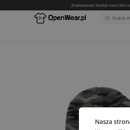
|
|
Znakowanie
Zaufali nam
Dla a
ODZIEŻ REKLAMOWA
GADŻETY REKLAMOWE
Nasza stron