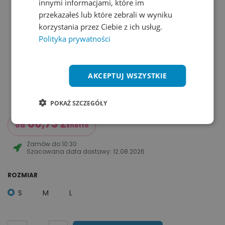
innymi informacjami, które im
przekazałeś lub które zebrali w wyniku
korzystania przez Ciebie z ich usług.
Polityka prywatności
AKCEPTUJ WSZYSTKIE
POKAŻ SZCZEGÓŁY
60,73
zł
od
netto
Zamów do
10:30
Szacowana data dostawy:
12.08.2026
ROZMIAR
S
M
L