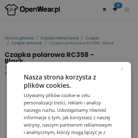
0
Strona główna
Odzież reklamowa
Czapki
Czapki zimowe
Czapka polarowa RC358 - Black
Czapka polarowa RC358 -
Black
Thinsulate Sherpa Hat | nr art.: RC358 | nr art.
×
producenta: R358X
Nasza strona korzysta z
plików cookies.
Używamy plików cookie w celu
personalizacji treści, reklam i analizy
naszego ruchu. Udostępniamy również
informacje o tym, jak korzystasz z naszej
witryny, naszym partnerom reklamowym
i analitycznym, którzy mogą łączyć je z