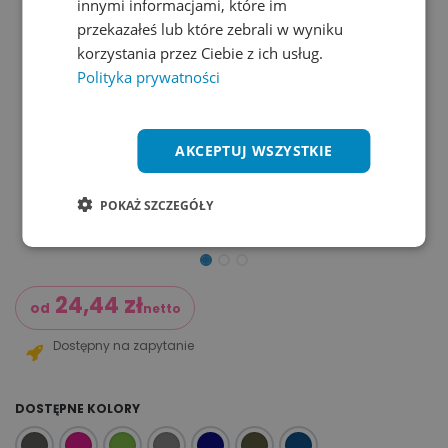
innymi informacjami, które im
przekazałeś lub które zebrali w wyniku
korzystania przez Ciebie z ich usług.
Polityka prywatności
AKCEPTUJ WSZYSTKIE
POKAŻ SZCZEGÓŁY
24,44
zł
od
netto
Dostępny na zapytanie
DOSTĘPNE KOLORY