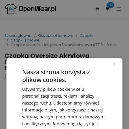
0
Strona główna
Odzież reklamowa
Czapki
Czapki zimowe
Czapka Oversize Akrylowa Dwuwarstwowa AT710 - Black
Czapka Oversize Akrylowa
Dwuwarstwowa AT710 -
×
Black
Nasza strona korzysta z
Snobby Hat | nr art.: AT710 | nr art. producenta:
plików cookies.
SNOB
Używamy plików cookie w celu
personalizacji treści, reklam i analizy
naszego ruchu. Udostępniamy również
informacje o tym, jak korzystasz z naszej
witryny, naszym partnerom reklamowym
i analitycznym, którzy mogą łączyć je z