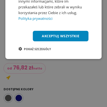
innymi informacjami, które im
przekazałeś lub które zebrali w wyniku
korzystania przez Ciebie z ich usług.
Polityka prywatności
AKCEPTUJ WSZYSTKIE
POKAŻ SZCZEGÓŁY
76,82
zł
od
netto
DOSTĘPNE KOLORY