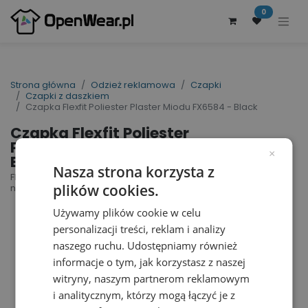
0
Strona główna
Odzież reklamowa
Czapki
Czapki z daszkiem
Czapka Flexfit Poliester Plaster Miodu FX6584 - Black
Czapka Flexfit Poliester
Plaster Miodu FX6584 -
×
Black
Nasza strona korzysta z
Flexfit 3D Hexagon Jersey Cap | nr art.: FX6584 |
plików cookies.
nr art. producenta: 6584
Używamy plików cookie w celu
personalizacji treści, reklam i analizy
naszego ruchu. Udostępniamy również
informacje o tym, jak korzystasz z naszej
witryny, naszym partnerom reklamowym
i analitycznym, którzy mogą łączyć je z