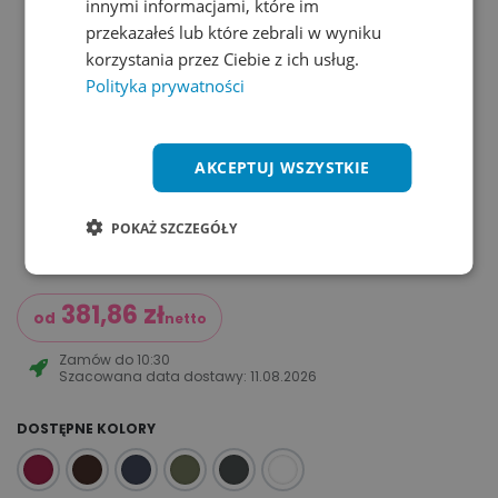
innymi informacjami, które im
przekazałeś lub które zebrali w wyniku
korzystania przez Ciebie z ich usług.
Polityka prywatności
AKCEPTUJ WSZYSTKIE
POKAŻ SZCZEGÓŁY
381,86
zł
od
netto
Zamów do
10:30
Szacowana data dostawy:
11.08.2026
DOSTĘPNE KOLORY