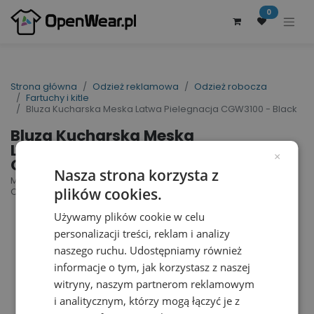
0
Strona główna
Odzież reklamowa
Odzież robocza
Fartuchy i kitle
Bluza Kucharska Meska Latwa Pielegnacja CGW3100 - Black
Bluza Kucharska Meska
Latwa Pielegnacja
×
CGW3100 - Black
Nasza strona korzysta z
Men´s Chef Jacket Turin Classic | nr art.:
plików cookies.
CGW3100 | nr art. producenta: 03100-01
Używamy plików cookie w celu
personalizacji treści, reklam i analizy
naszego ruchu. Udostępniamy również
informacje o tym, jak korzystasz z naszej
witryny, naszym partnerom reklamowym
i analitycznym, którzy mogą łączyć je z