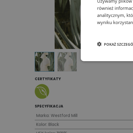
Używamy plików co
również informac
analitycznym, któ
wyniku korzystani
POKAŻ SZCZEGÓ
CERTYFIKATY
SPECYFIKACJA
Marka
:
Westford Mill
Kolor
:
Black