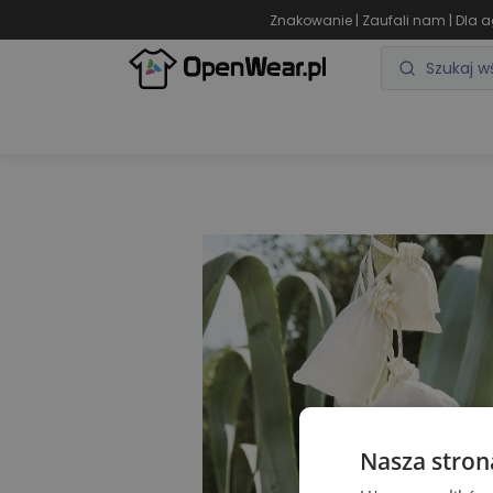
|
|
Znakowanie
Zaufali nam
Dla a
ODZIEŻ REKLAMOWA
GADŻETY REKLAMOWE
Nasza stron