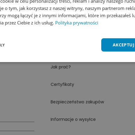
dopasować go do Twoich potrzeb – od drob
okie w celu personalizacji treści, reklam i analizy naszego ru
Idealny na prezent, kosmetyki czy podręcz
je o tym, jak korzystasz z naszej witryny, naszym partnerom re
rzy mogą łączyć je z innymi informacjami, które im przekazałeś l
Ten produkt znajduje się w kategoriach:
We
a przez Ciebie z ich usług.
Polityka prywatności
Cechy produktu
AKCEPTUJ
ŁY
Materiał
Jak prać?
Certyfikaty
Bezpieczeństwo zakupów
Informacje o wysyłce