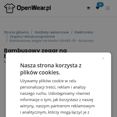
0
Strona główna
Gadżety reklamowe
Elektronika
Zegary i stacje pogodowe
Bambusowy zegar na biurko VA482-16 - brazowy
Bambusowy zegar na
biurko VA482-16 - brazowy
×
Nr artykułu dostawcy: VA482-16 | ID : 38296
Nasza strona korzysta z
plików cookies.
Używamy plików cookie w celu
personalizacji treści, reklam i analizy
naszego ruchu. Udostępniamy również
informacje o tym, jak korzystasz z naszej
witryny, naszym partnerom reklamowym
i analitycznym, którzy mogą łączyć je z