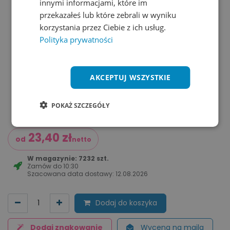
innymi informacjami, które im
przekazałeś lub które zebrali w wyniku
korzystania przez Ciebie z ich usług.
Polityka prywatności
AKCEPTUJ WSZYSTKIE
POKAŻ SZCZEGÓŁY
23,40
zł
od
netto
W magazynie: 7232 szt.
Zamów do
10:30
Szacowana data dostawy:
12.08.2026
Dodaj do koszyka
Dodaj znakowanie
Wycena na maila