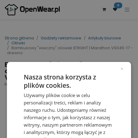
0
Strona główna
Gadżety reklamowe
Artykuły biurowe
Ołówki
Bambusowy "wieczny" olowek B'RIGHT | Marathon V9345-17 -
drewno
Bambusowy "wieczny"
olowek B'RIGHT | Marathon
×
V9345-17 - drewno
Nasza strona korzysta z
plików cookies.
Nr artykułu dostawcy: V9345-17 | ID : 29611
Używamy plików cookie w celu
personalizacji treści, reklam i analizy
naszego ruchu. Udostępniamy również
informacje o tym, jak korzystasz z naszej
witryny, naszym partnerom reklamowym
i analitycznym, którzy mogą łączyć je z