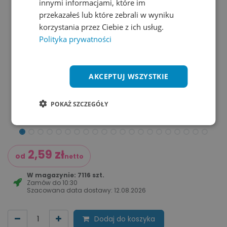
innymi informacjami, które im
przekazałeś lub które zebrali w wyniku
korzystania przez Ciebie z ich usług.
Polityka prywatności
AKCEPTUJ WSZYSTKIE
POKAŻ SZCZEGÓŁY
2,59
zł
od
netto
W magazynie: 7116 szt.
Zamów do
10:30
Szacowana data dostawy:
12.08.2026
Dodaj do koszyka