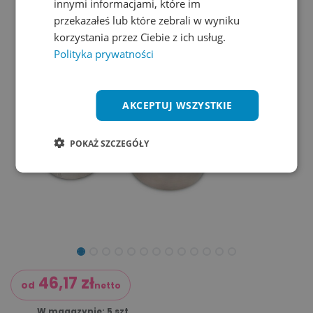
innymi informacjami, które im
przekazałeś lub które zebrali w wyniku
korzystania przez Ciebie z ich usług.
Polityka prywatności
AKCEPTUJ WSZYSTKIE
POKAŻ SZCZEGÓŁY
46,17
zł
od
netto
W magazynie: 5 szt.