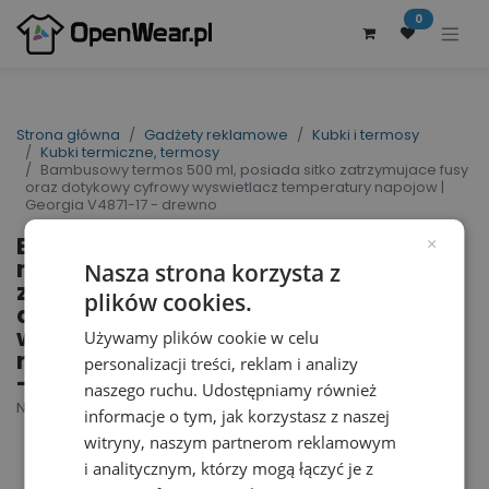
0
Strona główna
Gadżety reklamowe
Kubki i termosy
Kubki termiczne, termosy
Bambusowy termos 500 ml, posiada sitko zatrzymujace fusy
oraz dotykowy cyfrowy wyswietlacz temperatury napojow |
Georgia V4871-17 - drewno
Bambusowy termos 500
×
ml, posiada sitko
Nasza strona korzysta z
zatrzymujace fusy oraz
plików cookies.
dotykowy cyfrowy
wyswietlacz temperatury
Używamy plików cookie w celu
napojow | Georgia V4871-17
personalizacji treści, reklam i analizy
- drewno
naszego ruchu. Udostępniamy również
Nr artykułu dostawcy: V4871-17 | ID : 29227
informacje o tym, jak korzystasz z naszej
witryny, naszym partnerom reklamowym
i analitycznym, którzy mogą łączyć je z