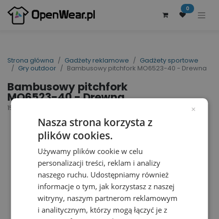
0
Strona główna
Gadżety reklamowe
Gadżety sportowe
Gry outdoor
Bambusowy pitchfork MO6523-40 - Drewna
Bambusowy pitchfork
MO6523-40 - Drewna
154273
×
Nasza strona korzysta z
plików cookies.
Używamy plików cookie w celu
personalizacji treści, reklam i analizy
naszego ruchu. Udostępniamy również
informacje o tym, jak korzystasz z naszej
witryny, naszym partnerom reklamowym
i analitycznym, którzy mogą łączyć je z