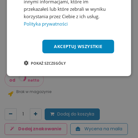
innymi informacjami, które im
przekazałeś lub które zebrali w wyniku
korzystania przez Ciebie z ich usług.
Polityka prywatności
AKCEPTUJ WSZYSTKIE
POKAŻ SZCZEGÓŁY
od
netto
Brak w magazynie
Dodaj do koszyka
Dodaj znakowanie
Wycena na maila