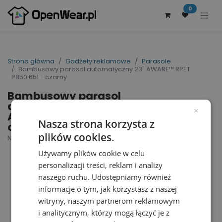
0
Strona główna
Gadżety reklamowe
Parasole
Bambusowy parasol automatyczny 23" AWARE™ RPET
P850.651 - czarny
Bambusowy parasol
automatyczny 23"
×
AWARE™ RPET P850.651 -
Nasza strona korzysta z
czarny
plików cookies.
Nr artykułu dostawcy: P850.651 | ID : 28792
Używamy plików cookie w celu
personalizacji treści, reklam i analizy
naszego ruchu. Udostępniamy również
informacje o tym, jak korzystasz z naszej
witryny, naszym partnerom reklamowym
i analitycznym, którzy mogą łączyć je z