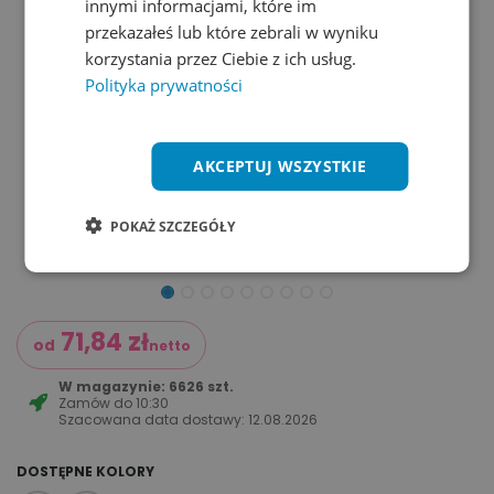
innymi informacjami, które im
przekazałeś lub które zebrali w wyniku
korzystania przez Ciebie z ich usług.
Polityka prywatności
AKCEPTUJ WSZYSTKIE
POKAŻ SZCZEGÓŁY
71,84
zł
od
netto
W magazynie: 6626 szt.
Zamów do
10:30
Szacowana data dostawy:
12.08.2026
DOSTĘPNE KOLORY