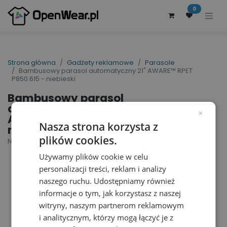
0
Strona główna
Gadżety reklamowe
Parasole
Bambusowy parasol automatyczny 21" AWARE™ RPET
P850.615 - niebieski
Bambusowy parasol
automatyczny 21"
×
AWARE™ RPET P850.615 -
Nasza strona korzysta z
niebieski
plików cookies.
Nr artykułu dostawcy: P850.615 | ID : 28986
Używamy plików cookie w celu
personalizacji treści, reklam i analizy
naszego ruchu. Udostępniamy również
informacje o tym, jak korzystasz z naszej
witryny, naszym partnerom reklamowym
i analitycznym, którzy mogą łączyć je z