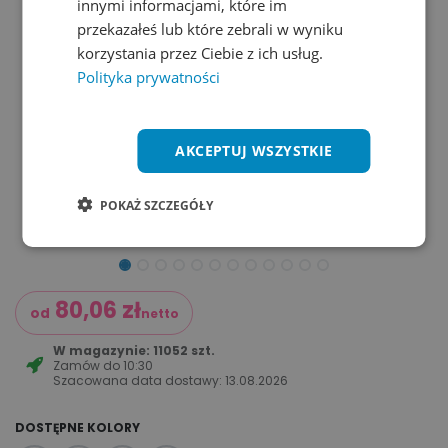
innymi informacjami, które im
przekazałeś lub które zebrali w wyniku
korzystania przez Ciebie z ich usług.
Polityka prywatności
AKCEPTUJ WSZYSTKIE
POKAŻ SZCZEGÓŁY
80,06
zł
od
netto
W magazynie: 11052 szt.
Zamów do
10:30
Szacowana data dostawy:
13.08.2026
DOSTĘPNE KOLORY