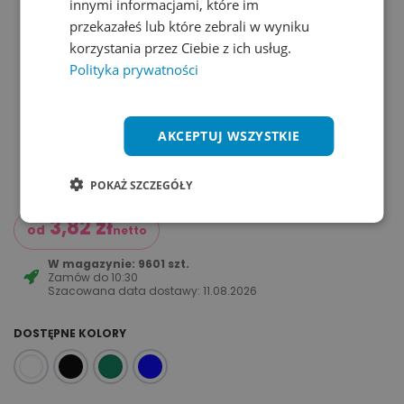
innymi informacjami, które im
przekazałeś lub które zebrali w wyniku
korzystania przez Ciebie z ich usług.
Polityka prywatności
AKCEPTUJ WSZYSTKIE
POKAŻ SZCZEGÓŁY
3,82
zł
od
netto
W magazynie: 9601 szt.
Zamów do
10:30
Szacowana data dostawy:
11.08.2026
DOSTĘPNE KOLORY