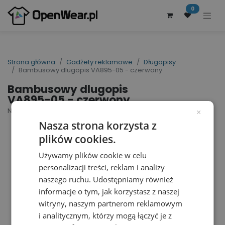
0
Strona główna
Gadżety reklamowe
Długopisy
Bambusowy dlugopis VA895-05 - czerwony
Bambusowy dlugopis
VA895-05 - czerwony
Nr artykułu dostawcy: VA895-05 | ID : 39289
×
Nasza strona korzysta z
plików cookies.
Używamy plików cookie w celu
personalizacji treści, reklam i analizy
naszego ruchu. Udostępniamy również
informacje o tym, jak korzystasz z naszej
witryny, naszym partnerom reklamowym
i analitycznym, którzy mogą łączyć je z