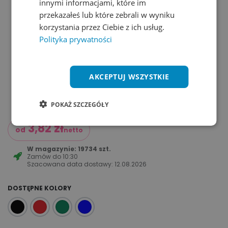
innymi informacjami, które im
przekazałeś lub które zebrali w wyniku
korzystania przez Ciebie z ich usług.
Polityka prywatności
AKCEPTUJ WSZYSTKIE
POKAŻ SZCZEGÓŁY
3,82
zł
od
netto
W magazynie: 19734 szt.
Zamów do
10:30
Szacowana data dostawy:
12.08.2026
DOSTĘPNE KOLORY