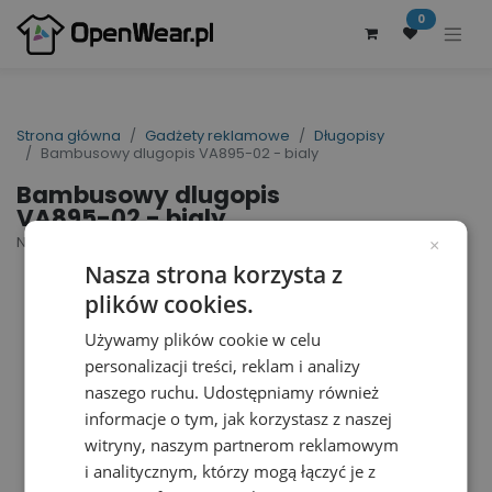
0
Strona główna
Gadżety reklamowe
Długopisy
Bambusowy dlugopis VA895-02 - bialy
Bambusowy dlugopis
VA895-02 - bialy
Nr artykułu dostawcy: VA895-02 | ID : 39287
×
Nasza strona korzysta z
plików cookies.
Używamy plików cookie w celu
personalizacji treści, reklam i analizy
naszego ruchu. Udostępniamy również
informacje o tym, jak korzystasz z naszej
witryny, naszym partnerom reklamowym
i analitycznym, którzy mogą łączyć je z