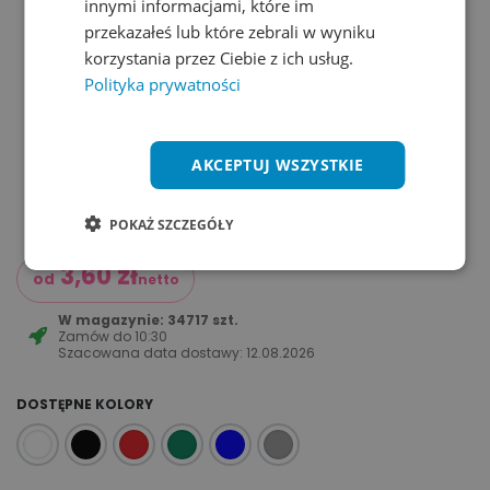
innymi informacjami, które im
przekazałeś lub które zebrali w wyniku
korzystania przez Ciebie z ich usług.
Polityka prywatności
AKCEPTUJ WSZYSTKIE
POKAŻ SZCZEGÓŁY
3,60
zł
od
netto
W magazynie: 34717 szt.
Zamów do
10:30
Szacowana data dostawy:
12.08.2026
DOSTĘPNE KOLORY