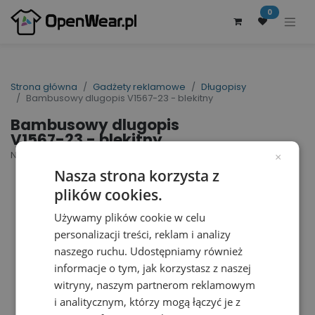
0
Strona główna
Gadżety reklamowe
Długopisy
Bambusowy dlugopis V1567-23 - blekitny
Bambusowy dlugopis
V1567-23 - blekitny
Nr artykułu dostawcy: V1567-23 | ID : 34559
×
Nasza strona korzysta z
plików cookies.
Używamy plików cookie w celu
personalizacji treści, reklam i analizy
naszego ruchu. Udostępniamy również
informacje o tym, jak korzystasz z naszej
witryny, naszym partnerom reklamowym
i analitycznym, którzy mogą łączyć je z