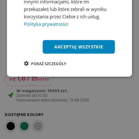
innymi informacjami, które im
przekazałeś lub które zebrali w wyniku
korzystania przez Ciebie z ich usług.
Polityka prywatności
AKCEPTUJ WSZYSTKIE
POKAŻ SZCZEGÓŁY
1,87
zł
od
netto
W magazynie: 19409 szt.
Zamów do
10:30
Szacowana data dostawy:
12.08.2026
DOSTĘPNE KOLORY