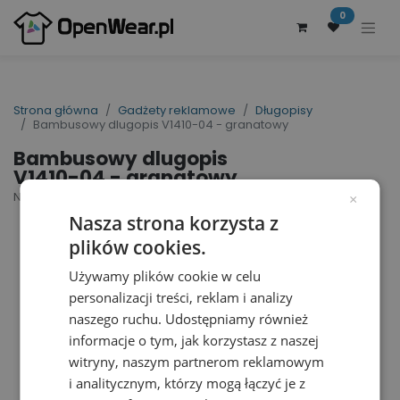
0
Strona główna
Gadżety reklamowe
Długopisy
Bambusowy dlugopis V1410-04 - granatowy
Bambusowy dlugopis
V1410-04 - granatowy
Nr artykułu dostawcy: V1410-04 | ID : 9384
×
Nasza strona korzysta z
plików cookies.
Używamy plików cookie w celu
personalizacji treści, reklam i analizy
naszego ruchu. Udostępniamy również
informacje o tym, jak korzystasz z naszej
witryny, naszym partnerom reklamowym
i analitycznym, którzy mogą łączyć je z