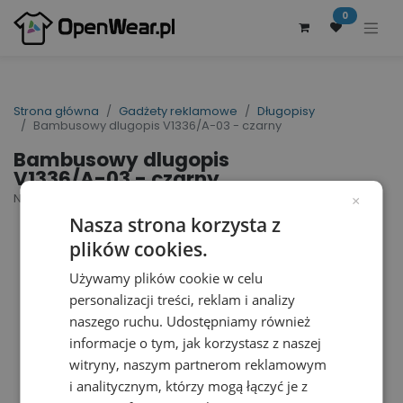
0
Strona główna
Gadżety reklamowe
Długopisy
Bambusowy dlugopis V1336/A-03 - czarny
Bambusowy dlugopis
V1336/A-03 - czarny
Nr artykułu dostawcy: V1336/A-03 | ID : 34898
×
Nasza strona korzysta z
plików cookies.
Używamy plików cookie w celu
personalizacji treści, reklam i analizy
naszego ruchu. Udostępniamy również
informacje o tym, jak korzystasz z naszej
witryny, naszym partnerom reklamowym
i analitycznym, którzy mogą łączyć je z