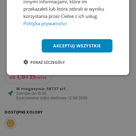
innymi informacjami, które im
przekazałeś lub które zebrali w wyniku
korzystania przez Ciebie z ich usług.
Polityka prywatności
AKCEPTUJ WSZYSTKIE
POKAŻ SZCZEGÓŁY
1,51
zł
od
netto
W magazynie: 58737 szt.
Zamów do
10:30
Szacowana data dostawy:
12.08.2026
DOSTĘPNE KOLORY