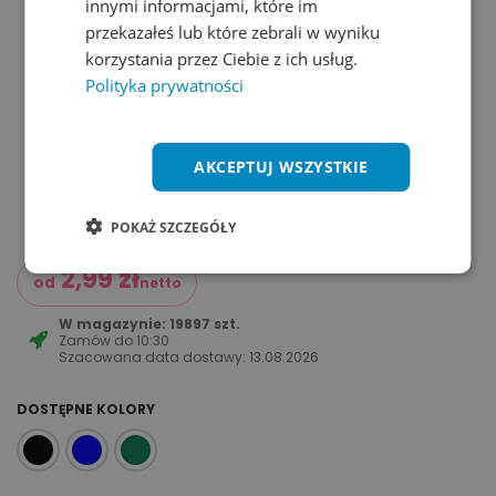
innymi informacjami, które im
przekazałeś lub które zebrali w wyniku
korzystania przez Ciebie z ich usług.
Polityka prywatności
AKCEPTUJ WSZYSTKIE
POKAŻ SZCZEGÓŁY
2,99
zł
od
netto
W magazynie: 19897 szt.
Zamów do
10:30
Szacowana data dostawy:
13.08.2026
DOSTĘPNE KOLORY