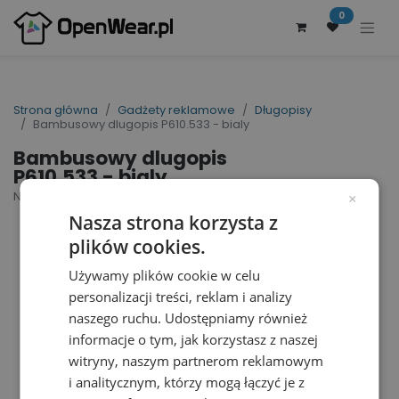
0
Strona główna
Gadżety reklamowe
Długopisy
Bambusowy dlugopis P610.533 - bialy
Bambusowy dlugopis
P610.533 - bialy
Nr artykułu dostawcy: P610.533 | ID : 27206
×
Nasza strona korzysta z
plików cookies.
Używamy plików cookie w celu
personalizacji treści, reklam i analizy
naszego ruchu. Udostępniamy również
informacje o tym, jak korzystasz z naszej
witryny, naszym partnerom reklamowym
i analitycznym, którzy mogą łączyć je z