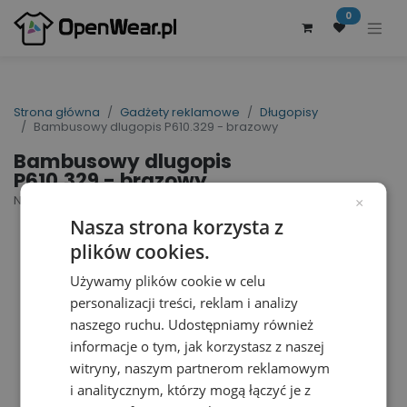
0
Strona główna
Gadżety reklamowe
Długopisy
Bambusowy dlugopis P610.329 - brazowy
Bambusowy dlugopis
P610.329 - brazowy
Nr artykułu dostawcy: P610.329 | ID : 6155
×
Nasza strona korzysta z
plików cookies.
Używamy plików cookie w celu
personalizacji treści, reklam i analizy
naszego ruchu. Udostępniamy również
informacje o tym, jak korzystasz z naszej
witryny, naszym partnerom reklamowym
i analitycznym, którzy mogą łączyć je z