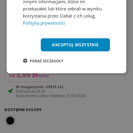
innymi informacjami, które im
przekazałeś lub które zebrali w wyniku
korzystania przez Ciebie z ich usług.
Polityka prywatności
AKCEPTUJ WSZYSTKIE
POKAŻ SZCZEGÓŁY
2,59
zł
od
netto
W magazynie: 33613 szt.
Zamów do
10:30
Szacowana data dostawy:
13.08.2026
DOSTĘPNE KOLORY