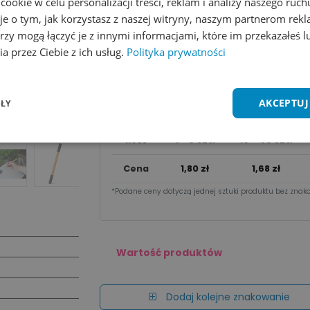
okie w celu personalizacji treści, reklam i analizy naszego ru
Dodaj do koszyka
je o tym, jak korzystasz z naszej witryny, naszym partnerom re
rzy mogą łączyć je z innymi informacjami, które im przekazałeś l
Wycena na maila
a przez Ciebie z ich usług.
Polityka prywatności
Zobacz wszystkie kolory
Dodaj do 
AKCEPTUJ
ŁY
Cena za sztu​kę zależy od nakładu:
Ilość
1 - 9 szt.
10 - 49 szt.
Cena
1,80
zł
1,68
zł
*Podane ceny dotyczą jednej sztuki produktu bez znako
Wartość produktów
Dodaj kolejne znakowanie