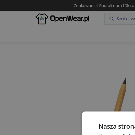
|
|
Znakowanie
Zaufali nam
Dla a
ODZIEŻ REKLAMOWA
GADŻETY REKLAMOWE
Nasza stron