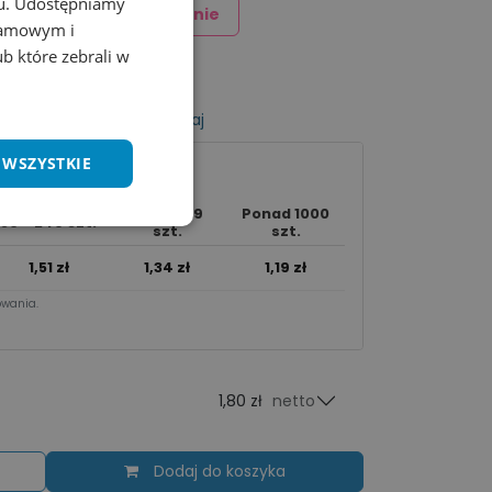
chu. Udostępniamy
Dodaj znakowanie
klamowym i
ub które zebrali w
listy życzeń
Porównaj
 WSZYSTKIE
250 - 999
Ponad 1000
50 - 249 szt.
szt.
szt.
1,51
zł
1,34
zł
1,19
zł
wania.​
1,80 zł
netto
Dodaj do koszyka