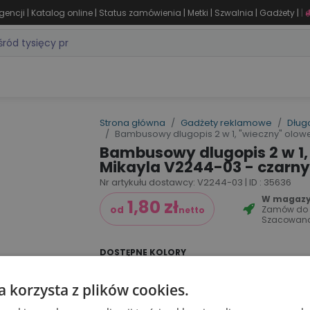
|
|
|
|
|
|
gencji
Katalog online
Status zamówienia
Metki
Szwalnia
Gadżety
|
ZASTOSOWANIA
DLA BRANŻY
MARKI
PRODUKTY 24H
WY
Strona główna
Gadżety reklamowe
Dług
Bambusowy dlugopis 2 w 1, "wieczny" olowe
Bambusowy dlugopis 2 w 1, 
Mikayla V2244-03 - czarny
Nr artykułu dostawcy: V2244-03 | ID : 35636
W magazyn
1,80
zł
Zamów d
od
netto
Szacowana
DOSTĘPNE KOLORY
a korzysta z plików cookies.