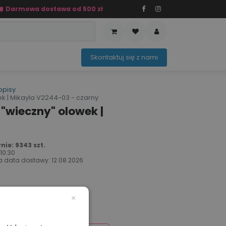
Darmowa dostawa od 500 zł
PRZEDAŻ
OFERTA SEZONOWA
Sko​ntaktuj ​​​​się z nami​​​​
opisy
k | Mikayla V2244-03 - czarny
"wieczny" olowek |
ie: 9343 szt.
o
10:30
 data dostawy:
12.08.2026
×