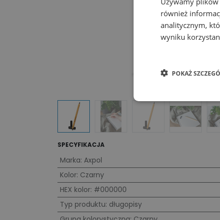
Używamy plików co
również informac
analitycznym, któ
wyniku korzystani
POKAŻ SZCZEGÓ
SPECYFIKACJA
Marka
:
Axpol
Kolor
:
Czarny
HEX kolor
:
#000000
Typ produktu
:
długopisy
Grupa kolorystyczna
:
Czarny