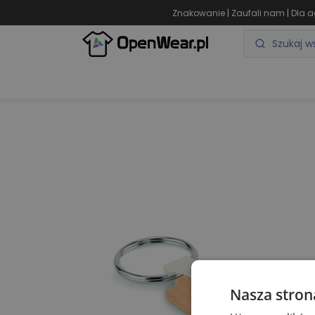
|
|
Znakowanie
Zaufali nam
Dla a
ODZIEŻ REKLAMOWA
GADŻETY REKLAMOWE
Nasza stron