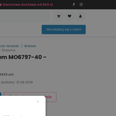
Darmowa dostawa od 500 zł
PRZEDAŻ
OFERTA SEZONOWA
Sko​ntaktuj ​​​​się z nami​​​​
ze i breloki
Breloki
- Drewna
nem MO6797-40 -
433 szt.
 dostawy:
10.08.2026
Dodaj znakowanie
×