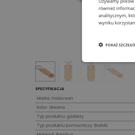
Używamy plików co
również informac
analitycznym, któ
wyniku korzystani
POKAŻ SZCZEGÓ
SPECYFIKACJA
Marka
:
midocean
Kolor
:
drewna
Typ produktu
:
gadżety
Typ produktu pomocniczy
:
Breloki
Materiał
:
Bambus