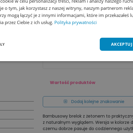
okie w celu personalizacji treści, reklam i analizy naszego ru
Zobacz wszystkie kolory
Dodaj do 
je o tym, jak korzystasz z naszej witryny, naszym partnerom re
rzy mogą łączyć je z innymi informacjami, które im przekazałeś l
Cena za sztu​kę zależy od nakładu:
a przez Ciebie z ich usług.
Polityka prywatności
Ilość
1 - 7 szt.
8 - 94 szt.
AKCEPTUJ
ŁY
Cena
2,56
zł
2,44
zł
*Podane ceny dotyczą jednej sztuki produktu bez znako
Wartość produktów
Dodaj kolejne znakowanie
Bambusowy brelok z żetonem to praktyczny 
z naturalnym wyglądem. Wersja w kolorze dre
czemu dobrze pasuje do codziennego użytk