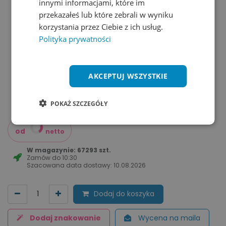
innymi informacjami, które im
przekazałeś lub które zebrali w wyniku
korzystania przez Ciebie z ich usług.
Polityka prywatności
AKCEPTUJ WSZYSTKIE
POKAŻ SZCZEGÓŁY
od
netto
W magazynie: 67293 szt.
Zamów do
10:30
Szacowana data dostawy:
10.08.2026
Dodaj do koszyka
Dodaj znakowanie
Wycena na maila