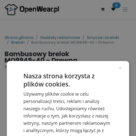
0
Strona główna
Gadżety reklamowe
Smycze i breloki
Breloki
Bambusowy brelok MO9949-40 - Drewna
Bambusowy brelok
MO9949-40 - Drewna
156380
×
Nasza strona korzysta z
plików cookies.
Używamy plików cookie w celu
personalizacji treści, reklam i analizy
naszego ruchu. Udostępniamy również
informacje o tym, jak korzystasz z naszej
witryny, naszym partnerom reklamowym
i analitycznym, którzy mogą łączyć je z