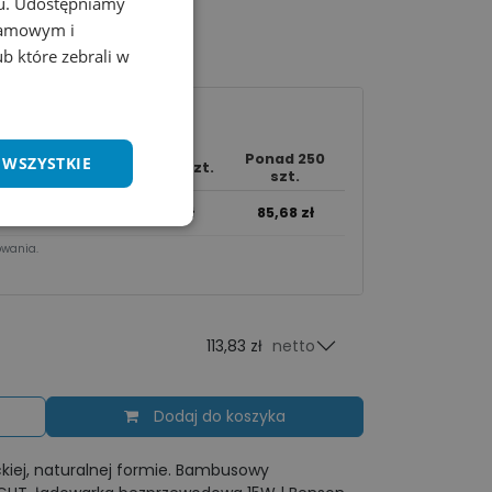
chu. Udostępniamy
klamowym i
ub które zebrali w
Ponad 250
 WSZYSTKIE
10 - 49 szt.
50 - 249 szt.
szt.
100,37
zł
93,02
zł
85,68
zł
wania.​
113,83 zł
netto
Dodaj do koszyka
kiej, naturalnej formie. Bambusowy