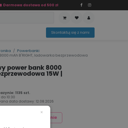
Darmowa dostawa od 500 zł
PRZEDAŻ
OFERTA SEZONOWA
Sko​ntaktuj ​​​​się z nami​​​​
ronika
Powerbanki
000 mAh B'RIGHT, ladowarka bezprzewodowa
y power bank 8000
ezprzewodowa 15W |
zynie: 1135 szt.
 do
10:30
ana data dostawy:
12.08.2026
×
Dodaj znakowanie