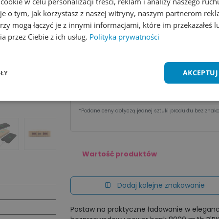
okie w celu personalizacji treści, reklam i analizy naszego ru
Wycena na maila
je o tym, jak korzystasz z naszej witryny, naszym partnerom re
rzy mogą łączyć je z innymi informacjami, które im przekazałeś l
Dodaj do listy życzeń
Porównaj
a przez Ciebie z ich usług.
Polityka prywatności
Cena za sztu​kę zależy od nakładu:
AKCEPTUJ
ŁY
Ilość
1 - 2 szt.
3 - 9 szt.
Cena
113,83
zł
107,71
zł
*Podane ceny dotyczą jednej sztuki produktu bez znako
Wartość produktów
Dodaj kolejne znakowanie
Postaw na praktyczne ładowanie w eleganc