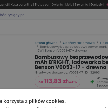
|
|
|
|
|
|
gencji
Katalog online
Status zamówienia
Metki
Szwalnia
Gadżety
|
ZASTOSOWANIA
DLA BRANŻY
MARKI
PRODUKTY 24H
WY
Strona główna
Gadżety reklamowe
Elekt
Bambusowy bezprzewodowy power bank 8
15W | Benson V0053-17 - drewno
Bambusowy bezprzewodow
mAh B'RIGHT, ladowarka b
Benson V0053-17 - drewno
Nr artykułu dostawcy: V0053-17 | ID : 32693
W maga
113,83
zł
Zamów
od
netto
Szacow
Dodaj do koszyka
a korzysta z plików cookies.