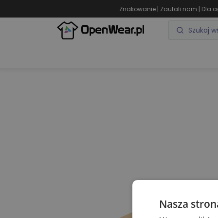
|
|
Znakowanie
Zaufali nam
Dla a
ODZIEŻ REKLAMOWA
GADŻETY REKLAMOWE
Nasza stron