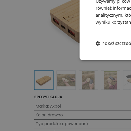
Używamy plików co
również informac
analitycznym, któ
wyniku korzystani
POKAŻ SZCZEGÓ
SPECYFIKACJA
Marka
:
Axpol
Kolor
:
drewno
Typ produktu
:
power banki