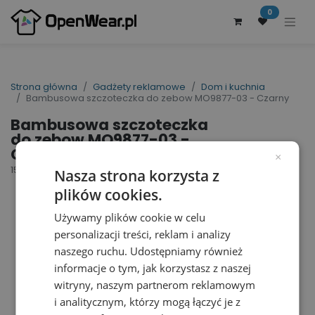
0
Strona główna
Gadżety reklamowe
Dom i kuchnia
Bambusowa szczoteczka do zebow MO9877-03 - Czarny
Bambusowa szczoteczka
do zebow MO9877-03 -
Czarny
×
156281
Nasza strona korzysta z
plików cookies.
Używamy plików cookie w celu
personalizacji treści, reklam i analizy
naszego ruchu. Udostępniamy również
informacje o tym, jak korzystasz z naszej
witryny, naszym partnerom reklamowym
i analitycznym, którzy mogą łączyć je z