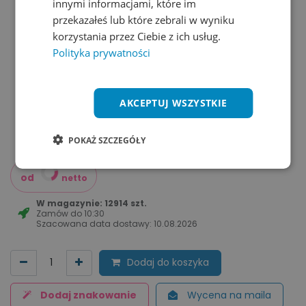
innymi informacjami, które im
przekazałeś lub które zebrali w wyniku
korzystania przez Ciebie z ich usług.
Polityka prywatności
AKCEPTUJ WSZYSTKIE
POKAŻ SZCZEGÓŁY
od
netto
W magazynie: 12914 szt.
Zamów do
10:30
Szacowana data dostawy:
10.08.2026
Dodaj do koszyka
Dodaj znakowanie
Wycena na maila