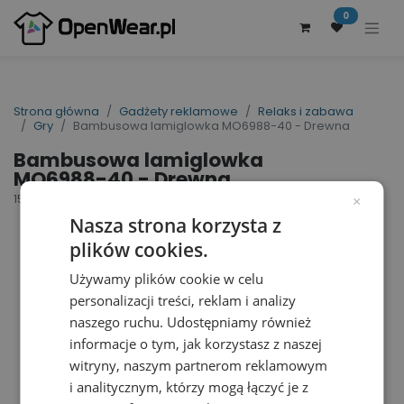
0
Strona główna
Gadżety reklamowe
Relaks i zabawa
Gry
Bambusowa lamiglowka MO6988-40 - Drewna
Bambusowa lamiglowka
MO6988-40 - Drewna
154965
×
Nasza strona korzysta z
plików cookies.
Używamy plików cookie w celu
personalizacji treści, reklam i analizy
naszego ruchu. Udostępniamy również
informacje o tym, jak korzystasz z naszej
witryny, naszym partnerom reklamowym
i analitycznym, którzy mogą łączyć je z