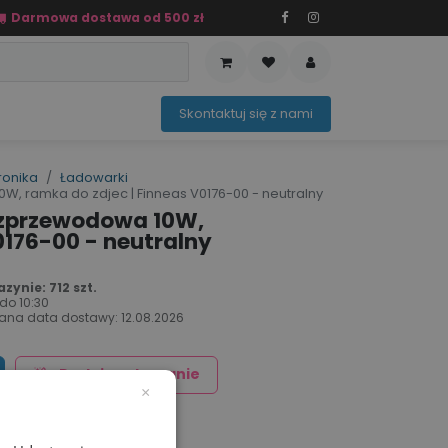
Darmowa dostawa od 500 zł
PRZEDAŻ
OFERTA SEZONOWA
Sko​ntaktuj ​​​​się z nami​​​​
ronika
Ładowarki
ramka do zdjec | Finneas V0176-00 - neutralny
zprzewodowa 10W,
0176-00 - neutralny
ynie: 712 szt.
 do
10:30
ana data dostawy:
12.08.2026
Dodaj znakowanie
×