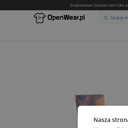
|
|
Znakowanie
Zaufali nam
Dla a
ODZIEŻ REKLAMOWA
GADŻETY REKLAMOWE
Nasza stron