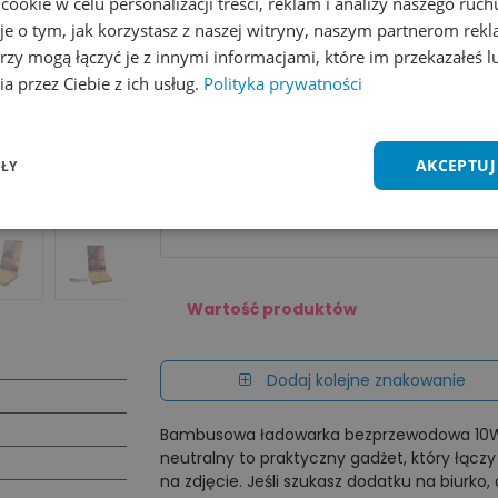
okie w celu personalizacji treści, reklam i analizy naszego ru
Dodaj do listy życzeń
Porównaj
je o tym, jak korzystasz z naszej witryny, naszym partnerom re
rzy mogą łączyć je z innymi informacjami, które im przekazałeś l
Cena za sztu​kę zależy od nakładu:
a przez Ciebie z ich usług.
Polityka prywatności
Ilość
1 - 4 szt.
5 - 24 szt.
AKCEPTUJ
ŁY
Cena
34,92
zł
32,40
zł
*Podane ceny dotyczą jednej sztuki produktu bez znako
Wartość produktów
Dodaj kolejne znakowanie
Bambusowa ładowarka bezprzewodowa 10W, 
neutralny to praktyczny gadżet, który łącz
na zdjęcie. Jeśli szukasz dodatku na biurko,