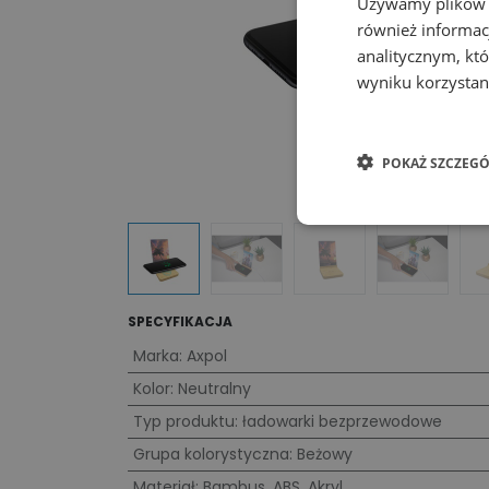
Używamy plików co
również informac
analitycznym, któ
wyniku korzystani
POKAŻ SZCZEGÓ
SPECYFIKACJA
Marka
:
Axpol
Kolor
:
Neutralny
Typ produktu
:
ładowarki bezprzewodowe
Grupa kolorystyczna
:
Beżowy
Materiał
:
Bambus
,
ABS
,
Akryl