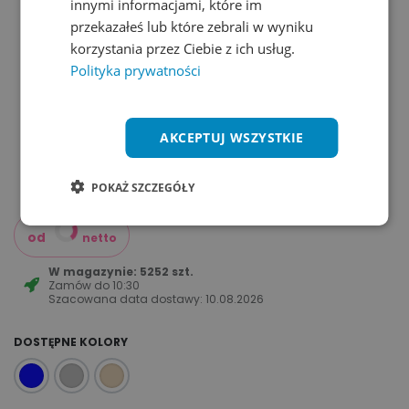
innymi informacjami, które im
przekazałeś lub które zebrali w wyniku
korzystania przez Ciebie z ich usług.
Polityka prywatności
AKCEPTUJ WSZYSTKIE
POKAŻ SZCZEGÓŁY
od
netto
W magazynie: 5252 szt.
Zamów do
10:30
Szacowana data dostawy:
10.08.2026
DOSTĘPNE KOLORY