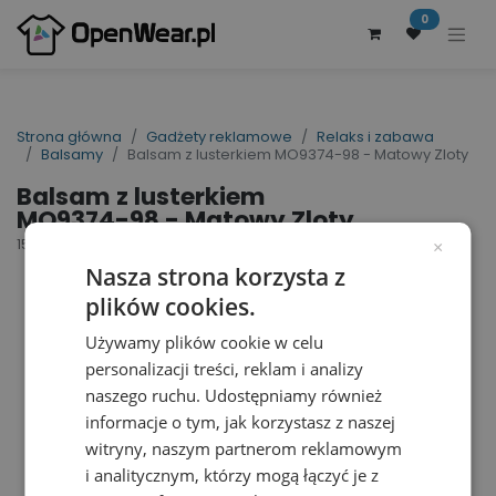
0
Strona główna
Gadżety reklamowe
Relaks i zabawa
Balsamy
Balsam z lusterkiem MO9374-98 - Matowy Zloty
Balsam z lusterkiem
MO9374-98 - Matowy Zloty
155872
×
Nasza strona korzysta z
plików cookies.
Używamy plików cookie w celu
personalizacji treści, reklam i analizy
naszego ruchu. Udostępniamy również
informacje o tym, jak korzystasz z naszej
witryny, naszym partnerom reklamowym
i analitycznym, którzy mogą łączyć je z