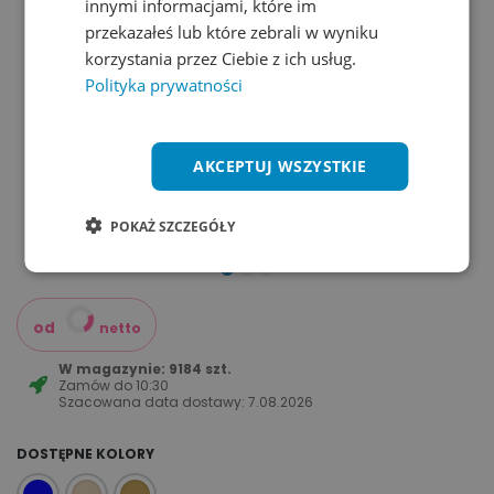
innymi informacjami, które im
przekazałeś lub które zebrali w wyniku
korzystania przez Ciebie z ich usług.
Polityka prywatności
AKCEPTUJ WSZYSTKIE
POKAŻ SZCZEGÓŁY
od
netto
W magazynie: 9184 szt.
Zamów do
10:30
Szacowana data dostawy:
7.08.2026
DOSTĘPNE KOLORY