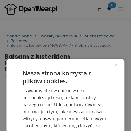
0
Strona główna
Gadżety reklamowe
Relaks i zabawa
Balsamy
Balsam z lusterkiem MO9374-17 - Srebrny Blyszczacy
Balsam z lusterkiem
MO9374-17 - Srebrny
×
Blyszczacy
Nasza strona korzysta z
155868
plików cookies.
Używamy plików cookie w celu
personalizacji treści, reklam i analizy
naszego ruchu. Udostępniamy również
informacje o tym, jak korzystasz z naszej
witryny, naszym partnerom reklamowym
i analitycznym, którzy mogą łączyć je z