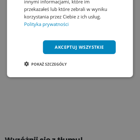
innymi informacjami, które im
przekazałeś lub które zebrali w wyniku
Nie określono produktu
korzystania przez Ciebie z ich usług.
Polityka prywatności
W tej kategorii nie zdefiniowano żadnego produktu.
AKCEPTUJ WSZYSTKIE
POKAŻ SZCZEGÓŁY
Wyróżnij się z tłumu!