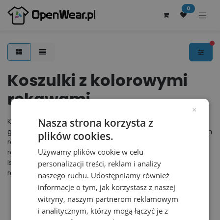
0
fi
Koszulki z kolorowymi
rękawami
×
Nasza strona korzysta z
Koszulki z kolorowymi rękawami są świetną alternatywą dla
gładkich T-shirtów. W momencie, gdy szukasz nietypowych
plików cookies.
rozwiązań i pomysłów na odzież pracowniczą lub
Używamy plików cookie w celu
reklamową to takie koszulki są świetnym rozwiązaniem.
Istnieje możliwość znakowania koszulek z kolorowymi
personalizacji treści, reklam i analizy
rękawami wieloma metodami.
naszego ruchu. Udostępniamy również
informacje o tym, jak korzystasz z naszej
witryny, naszym partnerom reklamowym
i analitycznym, którzy mogą łączyć je z