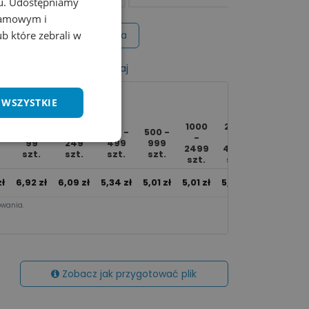
chu. Udostępniamy
klamowym i
Wycena na maila
ub które zebrali w
listy życzeń
Porównaj
 WSZYSTKIE
1000
2500
80 -
100 -
250 -
500 -
Ponad
-
-
99
249
499
999
5000
2499
4999
szt.
szt.
szt.
szt.
szt.
szt.
szt.
ł
6,92
zł
6,09
zł
5,34
zł
5,01
zł
5,01
zł
5,01
zł
5,01
zł
wania.​
Zobacz jak przygotować plik