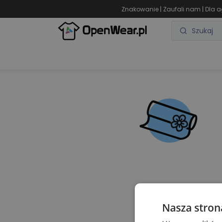
|
|
Znakowanie
Zaufali nam
Dla a
ODZIEŻ REKLAMOWA
GADŻETY REKLAMOWE
Nasza stron