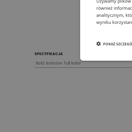
Używamy plików co
również informac
analitycznym, któ
wyniku korzystani
POKAŻ SZCZEGÓ
SPECYFIKACJA
Ilość kolorów
:
full kolor