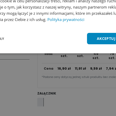
okie w celu personalizacji treści, reklam i analizy naszego ru
je o tym, jak korzystasz z naszej witryny, naszym partnerom re
Dodaj do koszyka
rzy mogą łączyć je z innymi informacjami, które im przekazałeś l
a przez Ciebie z ich usług.
Polityka prywatności
Zobacz wszystkie kolory
Dodaj do 
Cena za sztu​kę zależy od nakładu:
AKCEPTUJ
ŁY
20 -
50 -
1 - 9
10 - 19
Ilość
49
79
szt.
szt.
szt.
szt.
Cena
16,90
zł
11,91
zł
9,59
zł
7,94
z
*Podane ceny dotyczą jednej sztuki produktu bez znako
ZAŁĄCZNIK