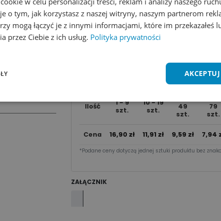
okie w celu personalizacji treści, reklam i analizy naszego ru
je o tym, jak korzystasz z naszej witryny, naszym partnerom re
rzy mogą łączyć je z innymi informacjami, które im przekazałeś l
Dodaj do koszyka
a przez Ciebie z ich usług.
Polityka prywatności
Zobacz wszystkie kolory
Dodaj do 
AKCEPTUJ
ŁY
Cena za sztu​kę zależy od nakładu:
20 -
50 -
1 - 9
10 - 19
Ilość
49
79
szt.
szt.
szt.
szt.
Cena
16,90
zł
11,91
zł
9,59
zł
7,94
z
*Podane ceny dotyczą jednej sztuki produktu bez znako
ZAŁĄCZNIK