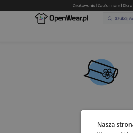
|
|
Znakowanie
Zaufali nam
Dla a
ODZIEŻ REKLAMOWA
GADŻETY REKLAMOWE
Nasza stron