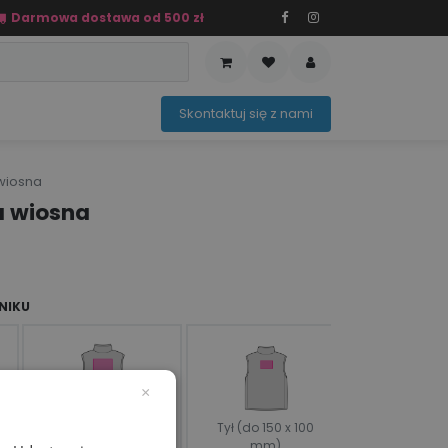
Darmowa dostawa od 500 zł
PRZEDAŻ
OFERTA SEZONOWA
Sko​ntaktuj ​​​​się z nami​​​​
 wiosna
a wiosna
NIKU
×
Tył (do 150 x 100
Tył (do 200 x 200
mm)
mm)