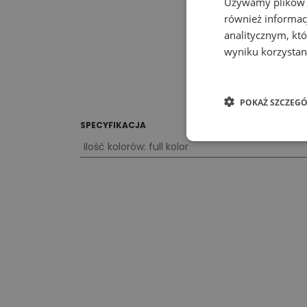
Używamy plików co
również informac
analitycznym, któ
wyniku korzystani
POKAŻ SZCZEGÓ
SPECYFIKACJA
Ilość kolorów
:
full kolor