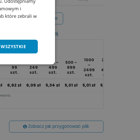
chu. Udostępniamy
klamowym i
ub które zebrali w
Wycena na maila
listy życzeń
Porównaj
 WSZYSTKIE
1000
2500
80 -
100 -
250 -
500 -
Ponad
-
-
99
249
499
999
5000
2499
4999
szt.
szt.
szt.
szt.
szt.
szt.
szt.
ł
6,92
zł
6,09
zł
5,34
zł
5,01
zł
5,01
zł
5,01
zł
5,01
zł
wania.​
Zobacz jak przygotować plik