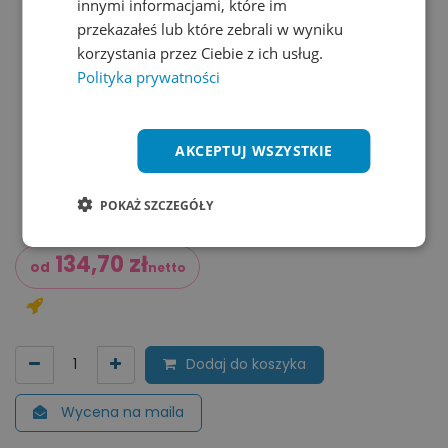
innymi informacjami, które im
przekazałeś lub które zebrali w wyniku
korzystania przez Ciebie z ich usług.
Polityka prywatności
AKCEPTUJ WSZYSTKIE
POKAŻ SZCZEGÓŁY
134,70
zł
od
netto
Dodaj do koszyka
Wycena na maila