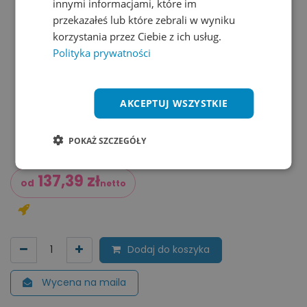
innymi informacjami, które im
przekazałeś lub które zebrali w wyniku
korzystania przez Ciebie z ich usług.
Polityka prywatności
AKCEPTUJ WSZYSTKIE
POKAŻ SZCZEGÓŁY
137,39
zł
od
netto
Dodaj do koszyka
Wycena na maila