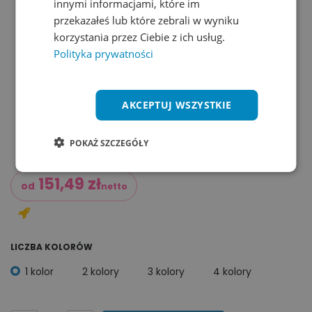
innymi informacjami, które im
przekazałeś lub które zebrali w wyniku
korzystania przez Ciebie z ich usług.
Polityka prywatności
AKCEPTUJ WSZYSTKIE
POKAŻ SZCZEGÓŁY
151,49
zł
od
netto
LICZBA KOLORÓW
1 kolor
2 kolory
3 kolory
4 kolory