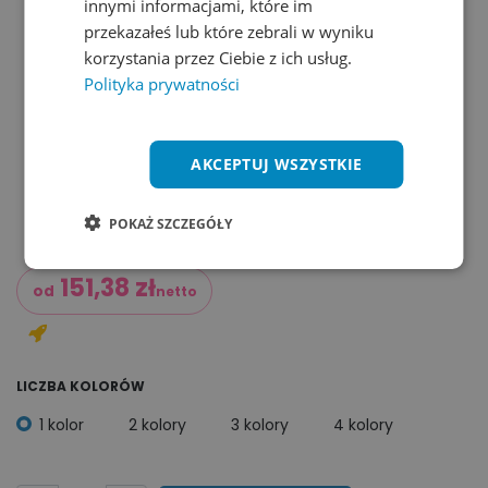
innymi informacjami, które im
przekazałeś lub które zebrali w wyniku
korzystania przez Ciebie z ich usług.
Polityka prywatności
AKCEPTUJ WSZYSTKIE
POKAŻ SZCZEGÓŁY
151,38
zł
od
netto
LICZBA KOLORÓW
1 kolor
2 kolory
3 kolory
4 kolory