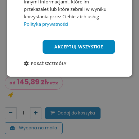
innymi informacjami, które im
przekazałeś lub które zebrali w wyniku
korzystania przez Ciebie z ich usług.
Polityka prywatności
AKCEPTUJ WSZYSTKIE
POKAŻ SZCZEGÓŁY
145,89
zł
od
netto
Dodaj do koszyka
Wycena na maila