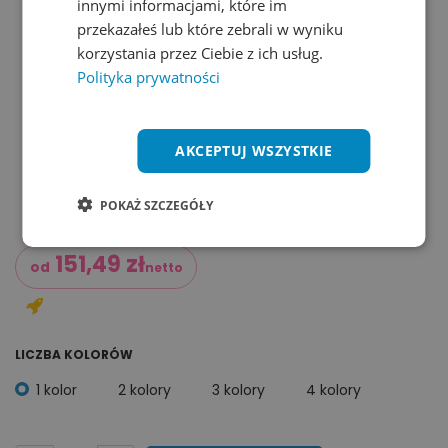
innymi informacjami, które im
przekazałeś lub które zebrali w wyniku
korzystania przez Ciebie z ich usług.
Polityka prywatności
AKCEPTUJ WSZYSTKIE
POKAŻ SZCZEGÓŁY
151,49
zł
od
netto
LICZBA KOLORÓW
1 kolor
2 kolory
3 kolory
4 kolory