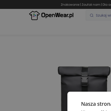
|
|
Znakowanie
Zaufali nam
Dla a
ODZIEŻ REKLAMOWA
GADŻETY REKLAMOWE
Nasza stron