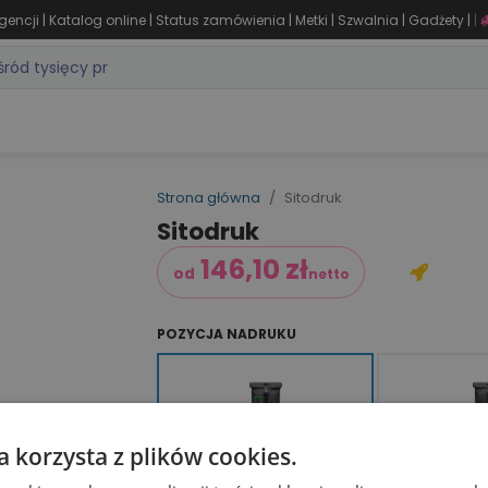
|
|
|
|
|
|
gencji
Katalog online
Status zamówienia
Metki
Szwalnia
Gadżety
|
ZASTOSOWANIA
DLA BRANŻY
MARKI
PRODUKTY 24H
WY
Strona główna
Sitodruk
Sitodruk
146,10
zł
od
netto
POZYCJA NADRUKU
Przód Lewa (60 × 80 mm)
Przód Prawa
a korzysta z plików cookies.