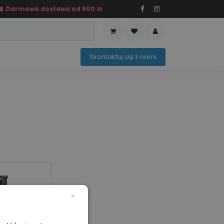
Darmowa dostawa od 500 zł
PRZEDAŻ
OFERTA SEZONOWA
Sko​ntaktuj ​​​​się z nami​​​​
×
 (60 × 80 mm)