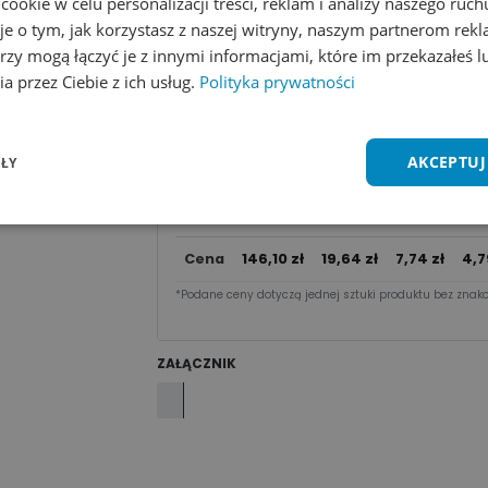
okie w celu personalizacji treści, reklam i analizy naszego ru
Dodaj do koszyka
je o tym, jak korzystasz z naszej witryny, naszym partnerom re
rzy mogą łączyć je z innymi informacjami, które im przekazałeś l
Zobacz wszystkie kolory
Dodaj do 
a przez Ciebie z ich usług.
Polityka prywatności
Cena za sztu​kę zależy od nakładu:
AKCEPTUJ
ŁY
50 -
10
1 - 9
10 - 49
Ilość
99
2
szt.
szt.
szt.
sz
Cena
146,10
zł
19,64
zł
7,74
zł
4,7
*Podane ceny dotyczą jednej sztuki produktu bez znako
ZAŁĄCZNIK