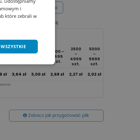
chu. Udostępniamy
Wycena na maila
klamowym i
ub które zebrali w
listy życzeń
Porównaj
 WSZYSTKIE
2500
5000
0 -
250 -
500 -
1000 -
Ponad
-
-
49
499
999
2499
10000
4999
9999
t.
szt.
szt.
szt.
szt.
szt.
szt.
9
zł
3,64
zł
3,00
zł
2,68
zł
2,27
zł
2,02
zł
1,92
zł
wania.​
Zobacz jak przygotować plik