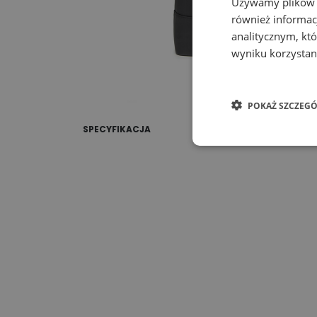
Używamy plików co
również informac
analitycznym, któ
wyniku korzystani
POKAŻ SZCZEGÓ
SPECYFIKACJA