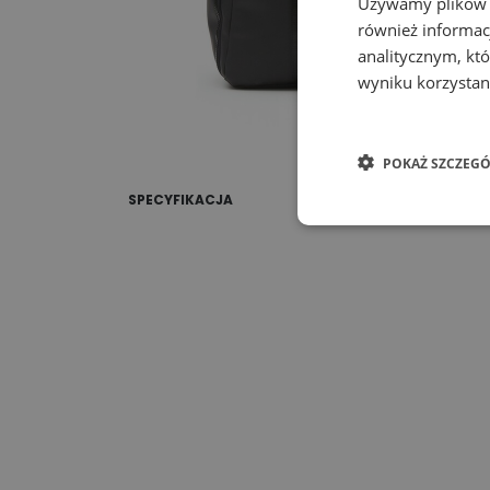
Używamy plików co
również informac
analitycznym, któ
wyniku korzystani
POKAŻ SZCZEGÓ
SPECYFIKACJA