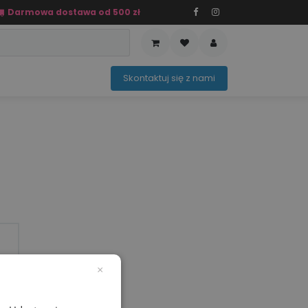
Darmowa dostawa od 500 zł
PRZEDAŻ
OFERTA SEZONOWA
Sko​ntaktuj ​​​​się z nami​​​​
×
)