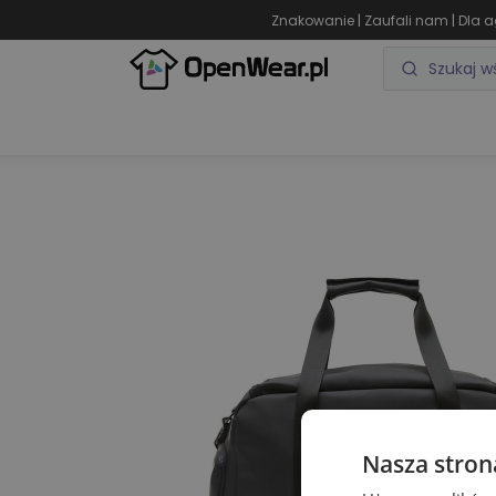
|
|
Znakowanie
Zaufali nam
Dla a
ODZIEŻ REKLAMOWA
GADŻETY REKLAMOWE
Nasza stron