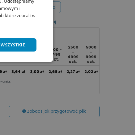
chu. Udostępniamy
Wycena na maila
klamowym i
ub które zebrali w
listy życzeń
Porównaj
 WSZYSTKIE
2500
5000
0 -
250 -
500 -
1000 -
Ponad
-
-
49
499
999
2499
10000
4999
9999
t.
szt.
szt.
szt.
szt.
szt.
szt.
9
zł
3,64
zł
3,00
zł
2,68
zł
2,27
zł
2,02
zł
1,92
zł
wania.​
Zobacz jak przygotować plik