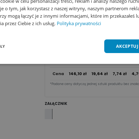
okie w celu personalizacji treści, reklam i analizy naszego ru
Dodaj do koszyka
je o tym, jak korzystasz z naszej witryny, naszym partnerom re
rzy mogą łączyć je z innymi informacjami, które im przekazałeś l
Zobacz wszystkie kolory
Dodaj do 
a przez Ciebie z ich usług.
Polityka prywatności
Cena za sztu​kę zależy od nakładu:
AKCEPTUJ
ŁY
50 -
10
1 - 9
10 - 49
Ilość
99
2
szt.
szt.
szt.
sz
Cena
146,10
zł
19,64
zł
7,74
zł
4,7
*Podane ceny dotyczą jednej sztuki produktu bez znako
ZAŁĄCZNIK