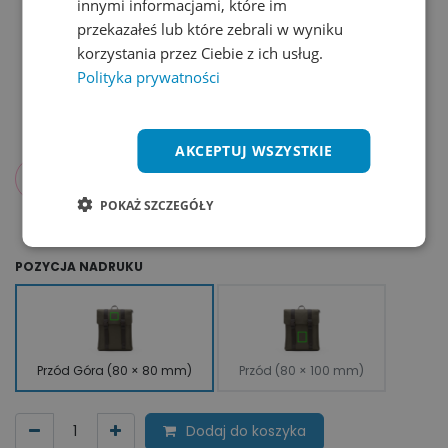
innymi informacjami, które im
przekazałeś lub które zebrali w wyniku
korzystania przez Ciebie z ich usług.
Polityka prywatności
AKCEPTUJ WSZYSTKIE
145,89
zł
od
netto
POKAŻ SZCZEGÓŁY
POZYCJA NADRUKU
Przód Góra (80 × 80 mm)
Przód (80 × 100 mm)
Dodaj do koszyka