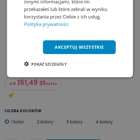
innymi informacjami, które im
przekazałeś lub które zebrali w wyniku
korzystania przez Ciebie z ich usług.
Polityka prywatności
AKCEPTUJ WSZYSTKIE
POKAŻ SZCZEGÓŁY
151,49
zł
od
netto
LICZBA KOLORÓW
1 kolor
2 kolory
3 kolory
4 kolory